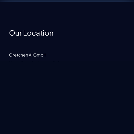
Our Location
Gretchen AI GmbH
Kesselhaus in der Lanolinfabrik
Am Salzufer 15/16
10587 Berlin
Impress